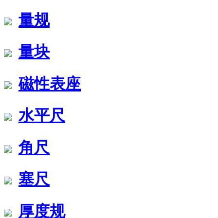
量规
量块
磁性表座
水平尺
角尺
塞尺
厚度规