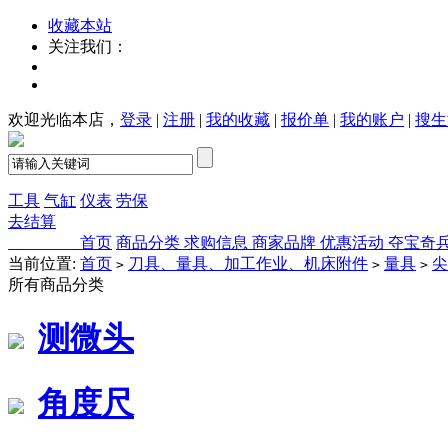
收藏本站
关注我们：
欢迎光临本店，
登录
|
注册
|
我的收藏
|
报价单
|
我的账户
|
搜生
工具
气缸
仪表
劳保
去结算
首页
商品分类
求购信息
商家品牌
优惠活动
夺宝奇
当前位置:
首页
刀具、量具、加工作业、机床附件
量具
尖
>
>
>
所有商品分类
测微头
角度尺