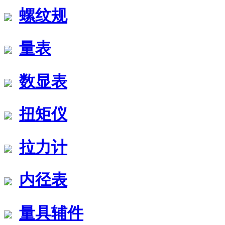
螺纹规
量表
数显表
扭矩仪
拉力计
内径表
量具辅件