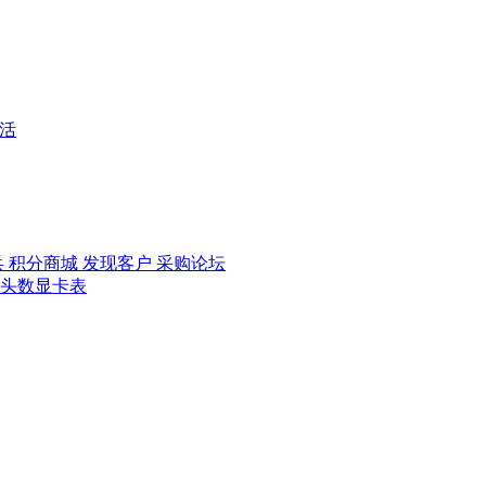
活
兵
积分商城
发现客户
采购论坛
头数显卡表