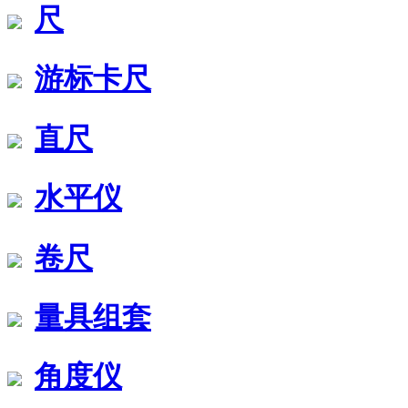
尺
游标卡尺
直尺
水平仪
卷尺
量具组套
角度仪