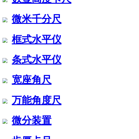
微米千分尺
框式水平仪
条式水平仪
宽座角尺
万能角度尺
微分装置