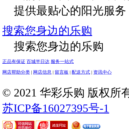
提供最贴心的阳光服务
搜索您身边的乐购
搜索您身边的乐购
正品有保证
百城半日达
服务一站式
网店帮助分类
|
网店信息
|
留言板
|
配送方式
|
资讯中心
©
2008-
© 2021 华彩乐购 版
2026
华
彩
苏ICP备16027395号-1
乐
购-
MRO
工