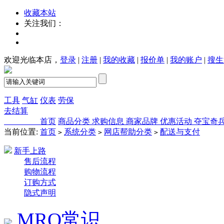
收藏本站
关注我们：
欢迎光临本店，
登录
|
注册
|
我的收藏
|
报价单
|
我的账户
|
搜生
工具
气缸
仪表
劳保
去结算
首页
商品分类
求购信息
商家品牌
优惠活动
夺宝奇
当前位置:
首页
系统分类
网店帮助分类
配送与支付
>
>
>
新手上路
售后流程
购物流程
订购方式
隐式声明
MRO常识