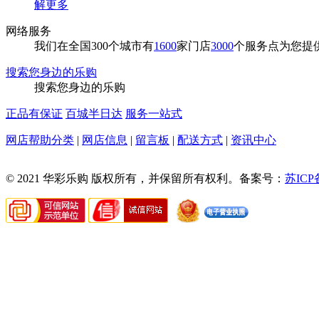
解更多
网络服务
我们在全国300个城市有
1600
家门店
3000
个服务点为您提
搜索您身边的乐购
搜索您身边的乐购
正品有保证
百城半日达
服务一站式
网店帮助分类
|
网店信息
|
留言板
|
配送方式
|
资讯中心
©
2008-
© 2021 华彩乐购 版权所有，并保留所有权利。备案号：
苏ICP备
2026
华
彩
乐
购-
MRO
工
业
品