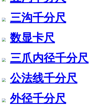
三沟千分尺
数显卡尺
三爪内径千分尺
公法线千分尺
外径千分尺