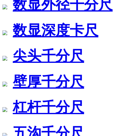
数显外径千分尺
数显深度卡尺
尖头千分尺
壁厚千分尺
杠杆千分尺
五沟千分尺