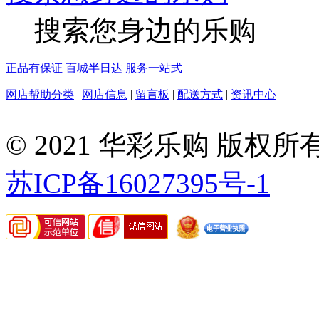
搜索您身边的乐购
正品有保证
百城半日达
服务一站式
网店帮助分类
|
网店信息
|
留言板
|
配送方式
|
资讯中心
©
2008-
© 2021 华彩乐购 版
2026
华
彩
苏ICP备16027395号-1
乐
购-
MRO
工
业
品
间
接
物