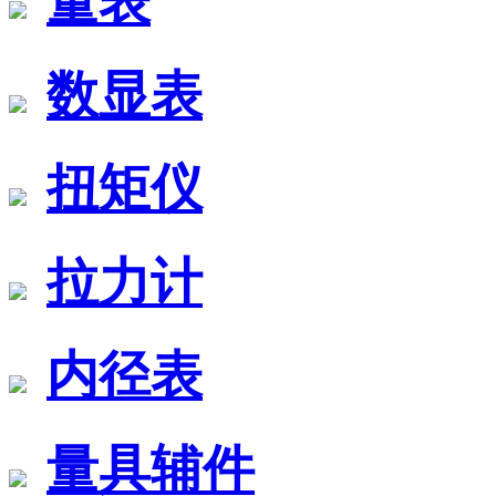
量表
数显表
扭矩仪
拉力计
内径表
量具辅件