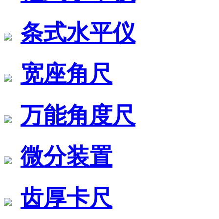
条式水平仪
宽座角尺
万能角度尺
微分装置
齿厚卡尺