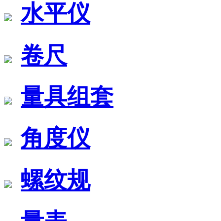
水平仪
卷尺
量具组套
角度仪
螺纹规