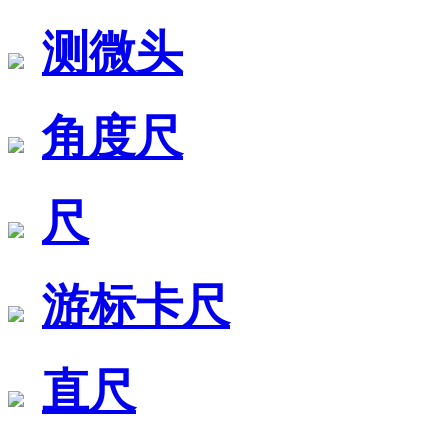
测微头
角度尺
尺
游标卡尺
直尺